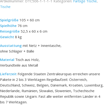
Artikelnummer:
DTC506-1-1-1-1
Kategorien:
Farbige Tische
,
Tische
Spielgröße
105 × 60 cm
Spielhöhe
76 cm
Reisegröße
52,5 x 60 x 6 cm
Gewicht
8 kg
Ausstattung
mit Netz + Innentasche,
ohne Schläger + Bälle
Material
Tisch aus Holz,
Verbundteile aus Metall
Lieferzeit
Folgende Staaten Zentraleuropas erreichen unsere
Pakete in 2 bis 3 Werktagen Regellaufzeit: Österreich,
Deutschland, Schweiz, Belgien, Dänemark, Kroatien, Luxemburg,
Niederlande, Rumänien, Slowakei, Slowenien, Tschechische
Republik sowie Ungarn.
Fast alle weiter entfernten Länder in 4
bis 7 Werktagen.