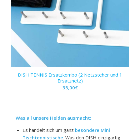
DISH TENNIS Ersatzkombo (2 Netzsteher und 1
Ersatznetz)
35,00
€
Was all unsere Helden ausmacht:
Es handelt sich um ganz
besondere Mini
Tischtennistische
. Was den DISH einzigartig