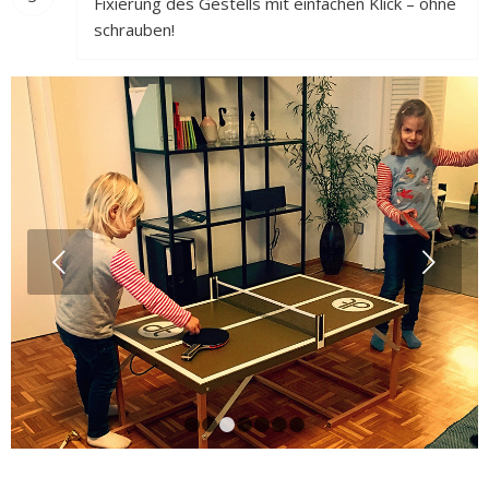
Fixierung des Gestells mit einfachen Klick – ohne
schrauben!
Weiter
1
2
3
4
5
6
7